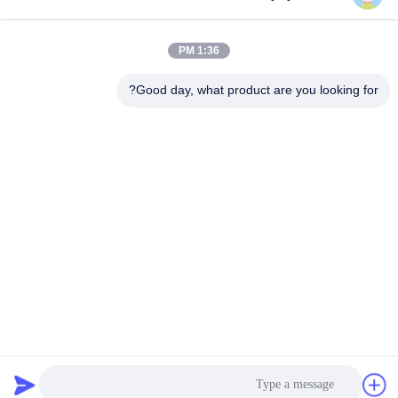
1:36 PM
Good day, what product are you looking for?
24-80 فولت مدخل الطاقة دي سي سيرفو دعم المحرك Rs485
Canopen Ethercat للروبوتات
محرك سيرفو DC
2025-11-18
579 الرؤى