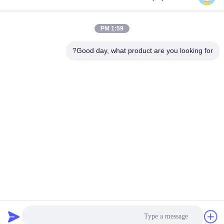
1:59 PM
Good day, what product are you looking for?
2400 خط 40W BLDC محرك سيرفو مع علبة التروس لبوابة باب
المشاة
محرك سيرفو DC
2025-11-24
287 الرؤى