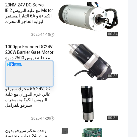
23NM 24V DC Servo
Motor مع علبة التروس IE 2
الكفاءة و 6A التيار المستمر
لبوابة الحاجز المتحرك
محرك سيرفو DC
00:34
2025-11-18
1000ppr Encoder DC24V
200W Barrier Gate Motor
مع علبة تروس 2500 دورة
في الدقيقة
بوابة الحاجز للسيارات
00:22
2025-11-18
5A 24V DC محرك سيرفو
عالي عزم الدوران مع علبة
التروس الكوكبية بمحرك
سيرفو للفرامل
محرك سيرفو DC صغير
00:24
2025-11-20
وحدة تحكم سيرفو بدون
فرش 24 فولت منخفضة