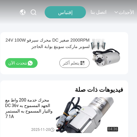
اتصل بنا
إقتباس
الأحداث
2000RPM صغير DC محرك سيرفو 24V 100W
لسوبر ماركت سوينغ بوابة الحاجز
يتعلم أكثر
نتحدث الآن
فيديوهات ذات صلة
محرك خدمة 200 واط مع
الجهد المسموح به DC 36v
والتيار المسموح به المستمر
7.1A
سبيد جيت موتورز
04:36
2025-11-20