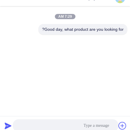
7:29 AM
Good day, what product are you looking for?
24V DC محرك سيرفو 5A 0.5Nm 2000RPM 130W الحاجز بوابة
المحرك 57mm
24V DC محرك سيرفو
2025-11-21
118 الرؤى