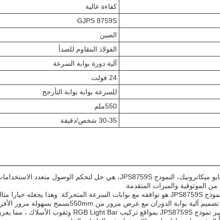
كفاءة عالية
GJPS 8759S
الصين
الفولاذ المقاوم للصدأ
آلية دورة بوابة السرعة
24 فولت
للسرعة بوابة بوابة التأرجح
550ملم
30-35 شخص/دقيقة
آلية بوابة التحول من جيايو ميكاترونيك، النموذج JPS8759S، هي ح
ا من الموثوقية والميزات المتقدمة.
أحد الميزات الرئيسية لنموذج JPS8759S هو توافقه مع بوابات السرعة المتحركة. و
دوران مع عرض مرور من 550mmيسمح بسهولة مرور الأفراد مع الحفاظ على الأمن.
علاوة على ذلك ، تم تجهيز نموذج JPS8759S بمواق