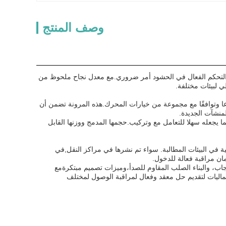
وصف المنتج
لمرور العالية حيث التحكم الفعال في الحشود أمر ضروري.مع معدل نجاح ملحوظ من
ة بوابة الدوران لدعم محركات خفض الإطار 57/59/60/70 ، مما يوفر تنوعا وتوافقًا مع مجموعة من خيارات المحرك.هذه المرونة تضمن أن
لمنشآت الجديدة.
، مما يجعله سهلا للتعامل مع وتركيب.حجمها المدمج ووزنها القابل
م تصميم آلية بوابة Turnstile لتوفير أداء عالية وموثوقية في البيئات المطالبة. سواء تم نشرها في مراكز النقل,في
مان مراقبة فعالة للدخول.
إعجاب، والبناء الصلب المقاوم للصدأ،وميزات تصميم مبتكرةمع
RGB Lهذه الآلية تجمع بين الوظائف والجماليات لتقديم حل معقد وفعال لمراقبة الوصول لمختلف