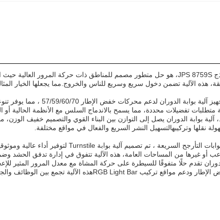
آلية بوابة التحول، النموذج JPS 8759S، هو حل متطور مصمم للمناطق ذات حركة ا
وعلاوة على ذلك ، تم تجهيز آلي
بية متطلبات تفضيلات محددة، مما يسمح بالاندماج السلس مع الأنظمة الحالية أو ا
ام فقط، آلية بوابة الدوران يصل إلى التوازن بين البناء القوي والتصميم خفيف الوزن
ة نقلها وتركيبهالتسهيل النشر السريع والفعال في مواقع مختلفة.
مصممة للاستخدام مع بوابات التأرجح السريعة ، ت
ملاعب أو غيرها من المساحات العامة، هذه الآلية تتفوق في إدارة تدفق الحشد وض
الدوران تقدم حلًا متفوقًا للسيطرة على حركة المشاة مع معدل المرور المثير لل
توافقه مع محركات خفض الإطار ودعم مواقع تركيب ight Bar