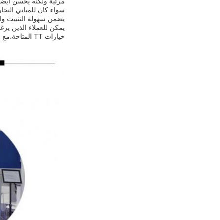
مرئية ولكنه يحسن أيضاً
يضمن سهولة التثبيت والحمولة، في حين أن 
خيارات TT المتاحة.مع بناءه القوي وتصميمه سهل الاستخدام، نموذج JPS8759S هو حل فعال من حيث التكلفة لاحتياجات مراقبة الوصول.