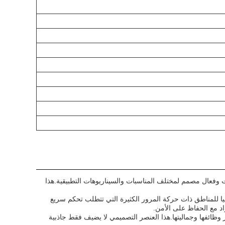
ل لتحكم الوصول متعدد الاستخدامات وفعال مصمم لمختلف المناسبات والسيناريوهات التطبيقية.هذا
هذا يجعله خيارا مثاليا للمناطق ذات حركة المرور الكثيرة التي تتطلب تحكم سريع
ع تركيب RGB Light Bar وثقوب الأسلاك ، مما يعزز وظائفها وجماليتها.هذا العنصر التصميمي لا يضيف فقط جاذبية