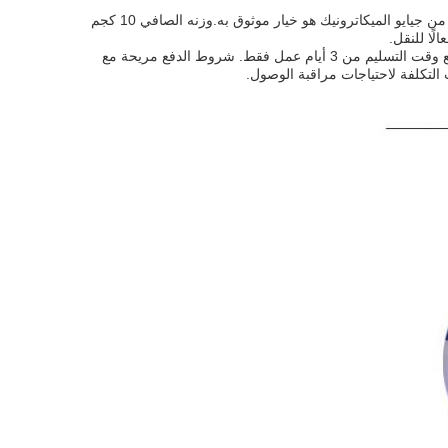
سواء كان للمباني التجارية، والمؤسسات التعليمية، ومراكز النقل، أو مرافق الترفيه، آلية بوابة الدوران من جيايو الميكاترونيك هو خيار موثوق به.وزنه الصافي 10 كجم
يمكن للعملاء الذين يرغبون في شراء هذا المنتج الاستفادة من الحد الأدنى لكمية الطلب من وحدتين، مع وقت التسليم من 3 أيام عمل فقط. شروط الدفع مريحة مع