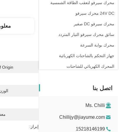
محرك سيرفو لتعقب الطاقة الشمسية
24V DC محرك سيرفو
محرك سيرفو DC صغير
معلو
سائق محرك سيرفو التيار المتردد
محرك بوابة السرعة
جهاز التحكم بالشاحنات الكهربائية
المحرك الكهربائي للشاحنات
 Origin:
جهاز تحكم بوابة الدوران
اتصل بنا
الوزن
Ms. Chilli
معدل
Chillijy@jiayume.com
إبراز:
15218146199