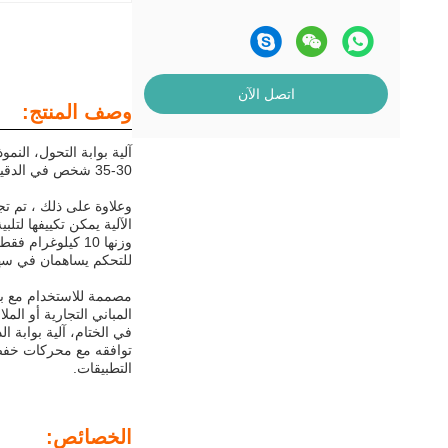
اتصل الآن
وصف المنتج:
30-35 شخص في الدقيقة، هذه الآلية تضمن دخول سريع وسريع للناس والخروج.مما يجعلها الخيار المثالي لبيئات مختلفة.
الآلية يمكن تكييفها لتل
وزنها 10 كيلوغر
للتحكم يساهمان في سهول
المباني التجارية أو ال
في الختام، آلية بوابة 
التطبيقات.
الخصائص: