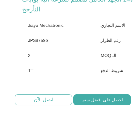
التأرجح
الاسم التجاري:
Jiayu Mechatronic
رقم الطراز:
JPS8759S
الـ MOQ:
2
شروط الدفع:
TT
اتصل الآن
احصل على افضل سعر