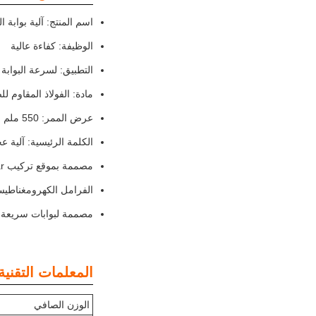
اسم المنتج: آلية بوابة ا
الوظيفة: كفاءة عالية
التطبيق: لسرعة البوابة 
مادة: الفولاذ المقاوم لل
عرض الممر: 550 ملم
الكلمة الرئيسية: آلية ع
مصممة بموقع تركيب RGB Light Bar و ثقوب الأسلاك
الفرامل الكهرومغناطيسية ا
مصممة لبوابات سريعة
المعلمات التقنية
الوزن الصافي