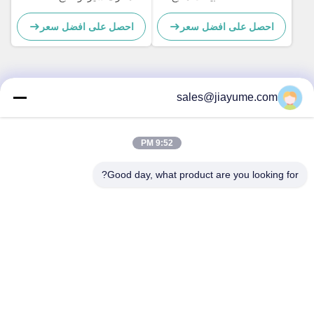
الطاقة الشمسية ومحرك خدمة
الشمسية
احصل على افضل سعر
احصل على افضل سعر
التيار المتردد
sales@jiayume.com
اتصال سريع
عنوان
9:52 PM
الطابق 501 ، طريق Qunhui رقم 25 ، المنطقة 72 ، مجتمع
Xingdong ، شارع شين آن ، حي باو آن ، مدينة شنتشن ، مقاطعة
Good day, what product are you looking for?
قوانغدونغ ، الصين.
هاتف
86-135-09695040
البريد الإلكتروني
Chillijy@jiayume.com