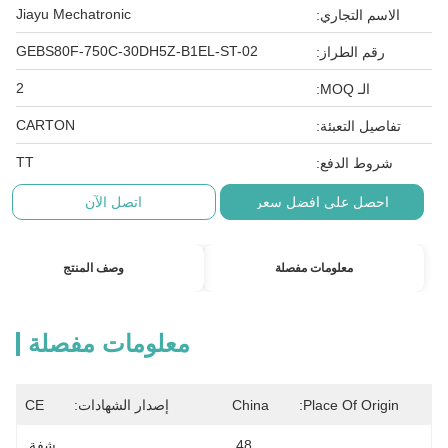
Jiayu Mechatronic
الاسم التجاري:
GEBS80F-750C-30DH5Z-B1EL-ST-02
رقم الطراز:
2
الـ MOQ:
CARTON
تفاصيل التعبئة:
TT
شروط الدفع:
احصل على افضل سعر
اتصل الآن
معلومات مفصلة
وصف المنتج
معلومات مفصلة
Place Of Origin:
China
إصدار الشهادات:
CE
48 
شفة 