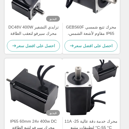
فيديو
محرك تتبع شمسي GEBS60F
تزايدي التشفير DC48V 400W
IP65 مقاوم لأشعة الشمس،
محرك سيرفو لتعقب الطاقة
تيار مستمر، عمر طويل، ضوضاء
الشمسية
احصل على افضل سعر
احصل على افضل سعر
منخفضة
فيديو
محرك خدمة دقة عالية 11A -25
IP65 60mm 24v 400w DC
°C-55 °C لتطبيقات متتبع
محرك سيرفو لتتبع الطاقة