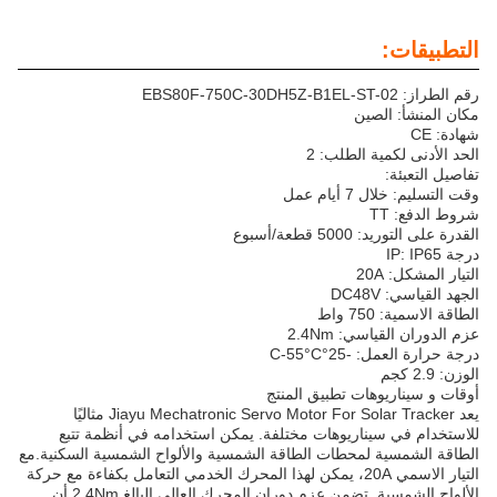
التطبيقات:
رقم الطراز: EBS80F-750C-30DH5Z-B1EL-ST-02
مكان المنشأ: الصين
شهادة: CE
الحد الأدنى لكمية الطلب: 2
تفاصيل التعبئة:
وقت التسليم: خلال 7 أيام عمل
شروط الدفع: TT
القدرة على التوريد: 5000 قطعة/أسبوع
درجة IP: IP65
التيار المشكل: 20A
الجهد القياسي: DC48V
الطاقة الاسمية: 750 واط
عزم الدوران القياسي: 2.4Nm
درجة حرارة العمل: -25°C-55°C
الوزن: 2.9 كجم
أوقات و سيناريوهات تطبيق المنتج
يعد Jiayu Mechatronic Servo Motor For Solar Tracker مثاليًا
للاستخدام في سيناريوهات مختلفة. يمكن استخدامه في أنظمة تتبع
الطاقة الشمسية لمحطات الطاقة الشمسية والألواح الشمسية السكنية.مع
التيار الاسمي 20A، يمكن لهذا المحرك الخدمي التعامل بكفاءة مع حركة
الألواح الشمسية. تضمن عزم دوران المحرك العالي البالغ 2.4Nm أن