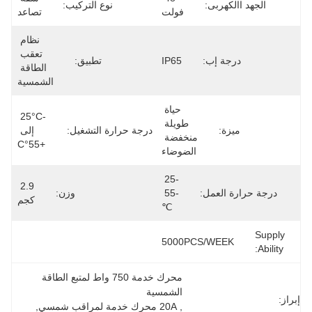
الجهد االكهربى:
نوع التركيب:
فولت
تصاعد
نظام 
تعقب 
درجة إب:
IP65
تطبيق:
الطاقة 
الشمسية
حياة 
-25°C 
طويلة 
ميزة:
درجة حرارة التشغيل:
إلى 
منخفضة 
+55°C
الضوضاء
-25 
2.9 
درجة حرارة العمل:
-55 
وزن:
كجم
℃
Supply
5000PCS/WEEK
Ability:
محرك خدمة 750 واط لمتبع الطاقة 
الشمسية
إبراز:
, 
20A محرك خدمة لمراقب شمسي
, 