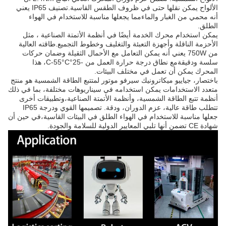
الألواح يمكن نقلها حتى في ظروف الطقس القاسية.تصنيف IP65 يعني
أنه محمي من الغبار والماءمما يجعلها مناسبة للاستخدام في الهواء
الطلق.
يمكن استخدام محرك الخدمة أيضًا في أنظمة الأتمتة الصناعية ، مثل
الأحزمة الناقلة وأجهزة التعبئة والتغليف وخطوط التجميع.طاقته العالية
من 750W يعني أنه يمكن التعامل مع الأحمال الثقيلة وضمان حركات
سلسة ودقيقةمع نطاق درجة حرارة العمل من -25°C-55°C، هذا
المحرك يمكن أن تعمل في مختلف البيئات.
باختصار، جياييو ميكاترونيك سيرفو موتور لمتتبع الطاقة الشمسية هو منتج
متعدد الاستخدامات يمكن استخدامه في سيناريوهات مختلفة، بما في ذلك
أنظمة تتبع الطاقة الشمسية، وأنظمة الأتمتة الصناعية،وتطبيقات أخرى
تتطلب طاقة عالية، عزم الدوران، ودقة. تصميمها القوي ودرجة IP65
جعلها مناسبة للاستخدام في الهواء الطلق في البيئات القاسية،في حين أن
شهادة CE تضمن أنها تلبي المعايير الدولية للسلامة والجودة.