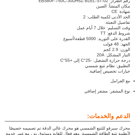
رقم الطراز: EBS80F-750C-30DH5Z-B1EL-ST-02
مكان المنشأ: الصين
شهادة: CE
الحد الأدنى لكمية الطلب: 2
تفاصيل التعبئة:
وقت التسليم: خلال 7 أيام عمل
شروط الدفع: TT
القدرة على التوريد: 5000 قطعة/أسبوع
الجهد: 48 فولت
الوزن: 2.9 كجم
التيار المشكل: 20A
درجة حرارة التشغيل: -25°C إلى +55°C
التطبيق: نظام تتبع شمسي
خيارات تخصيص إضافية:
مع الفرامل
نوع المشفر: مشفر إضافي
الدعم والخدمات:
محرك سيرفو للتتبع الشمسي هو محرك عالي الدقة تم تصميمه خصيصًا
لأنظمة تتبع الطاقة الشمسية. وهو فعال للغاية وموثوق به ، مع عمر خدمة