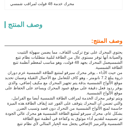
محرك خدمة 48 فولت لمراقب شمسي
وصف المنتج
وصف المنتج:
يحتوي المحرك على نوع تركيب اللفاف، مما يضمن سهولة التثبيت
والصيانة.أنها توفر مستوى عال من الطاقة لتلبية متطلبات نظام تتبع
الشمسيعمل المحرك بجهد 48 فولت، وهو مناسب لمعظم أنظمة تتبع
الطاقة الشمسية.
من حيث الأداء ، يوفر محرك سيرفو لمتتبع الطاقة الشمسية عزم دوران
ذروة يبلغ 7.2 نانومتر ، وهو كاف للتعامل مع الأحمال الثقيلة وضمان تحديد
موقع الألواح الشمسية بدقة.يتم تجهيز المحرك مع مكيف إضافي، والذي
يوفر ردود فعل دقيقة على موقع عمود المحرك ويساعد على الحفاظ على
موقع الألواح الشمسية.
ويتم توفير محرك الخدمة لمراقب الطاقة الشمسية أيضا مع الفرامل،
والتي تضمن أن المحرك يتوقف على الفور عند إيقاف الطاقة.هذه الميزة
حاسمة لمنع الألواح الشمسية من التحرك دون قصد وتسبب الضرر.
بشكل عام، محرك سيرفو لمتتبع الطاقة الشمسية هو محرك عالي الجودة
تم تصميمه لتقديم أداء موثوق به وكفاءة في أنظمة تتبع الطاقة
الشمسية.والترميز الإضافي يجعل منه الخيار المثالي لأي نظام تتبع