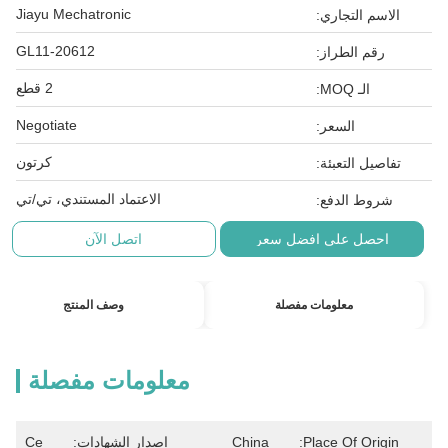
Jiayu Mechatronic
الاسم التجاري:
GL11-20612
رقم الطراز:
2 قطع
الـ MOQ:
Negotiate
السعر:
كرتون
تفاصيل التعبئة:
الاعتماد المستندي، تي/تي
شروط الدفع:
احصل على افضل سعر
اتصل الآن
معلومات مفصلة
وصف المنتج
معلومات مفصلة
Place Of Origin:
China
إصدار الشهادات:
Ce