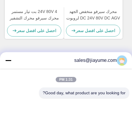
محرك سيرفو منخفض الجهد
24V 80V 4 بت تيار مستمر
DC 24V 80V DC AGV لروبوت
محرك سيرفو محرك التشفير
توصيل الطعام
تزايدي لروبوت الصناعة
احصل على افضل سعر
احصل على افضل سعر
sales@jiayume.com
اتصال سريع
عنوان
1:31 PM
الطابق 501 ، طريق Qunhui رقم 25 ، المنطقة 72 ، مجتمع
Xingdong ، شارع شين آن ، حي باو آن ، مدينة شنتشن ، مقاطعة
Good day, what product are you looking for?
قوانغدونغ ، الصين.
هاتف
86-135-09695040
البريد الإلكتروني