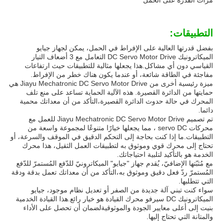
مرات القدرة على الحمل
التطبيقات:
بفضل قدرتها العالية على الإفراط في الحمل، يمكن لجهاز جيايو
الميكاترونيك DC Servo Motor Drive التعامل مع 3 أضعاف التيار
القياسي دون أي مشاكل.هذا يجعلها مثالية للتطبيقات حيث ارتفاعات
مفاجئة في الطاقة شائعة، أو عندما يكون هناك خطر من الإفراط.
ميزة رئيسية أخرى من Jiayu Mechatronic DC Servo Motor Drive هي
حمايتها من الدائرة القصيرة. هذه الآلية الحماية تساعد على منع تلف
المحرك في حالة حدوث الدائرة القصيرة،التأكد من أن معداتك محمية
دائما.
تم تصميم Jiayu Mechatronic DC Servo Motor Drive للعمل مع
محركات servo DC ، مما يجعلها خيارًا متنوعًا لمجموعة واسعة من
التطبيقات.ما إذا كنت بحاجة إلى التحكم الدقيق في الموقف والسرعة، أو
تحتاج إلى محرك قوي وموثوق به لتطبيقات العمل الثقيل، هذا محرك
الخدمة هو بالتأكيد لتلبية احتياجاتك.
مع مُثبّتها الإضافيّ، يُقدم جهاز "جيايو" الميكاترونيّ للدّفع المُستمرّ للدّفع
المُستمرّ ردّ فعل دقيق وموثوق به،التأكد من أن معداتك تعمل بدقة ودقة
التي تتطلبها.
سواء كنت تبني آلة جديدة من الصفر أو تعديل نظام موجود، جيايو
الميكاترونيك DC سيرفو محرك القيادة هو خيار رائع.هذا القيادة الخدمية
بنيت إلى أعلى معايير الجودة والموثوقيةلضمان أن تحصل على الأداء
والمتانة التي تحتاج إليها.