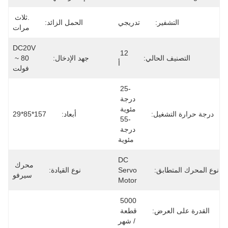
.ثلاث 
التشفير:
تدريجي
الحمل الزائد:
مرات
DC20V 
12 
التصنيف الحالي:
جهد الإدخال:
~ 80 
أ
فولت
-25 
درجة 
مئوية 
درجة حرارة التشغيل:
أبعاد:
157*85*29
-55 
درجة 
مئوية
DC 
محرك 
نوع المحرك المتطابق:
Servo 
نوع القيادة:
سيرفو
Motor
5000 
القدرة على العرض:
قطعة 
/ شهر