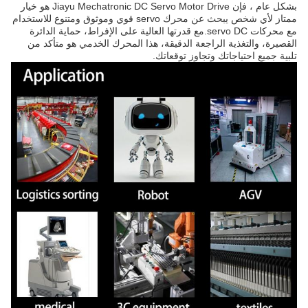
بشكل عام ، فإن Jiayu Mechatronic DC Servo Motor Drive هو خيار
ممتاز لأي شخص يبحث عن محرك servo قوي وموثوق ومتنوع للاستخدام
مع محركات servo DC.مع قدرتها العالية على الإفراط، حماية الدائرة
القصيرة، والتغذية الراجعة الدقيقة، هذا المحرك الخدمي هو متأكد من
تلبية جميع احتياجاتك وتجاوز توقعاتك.