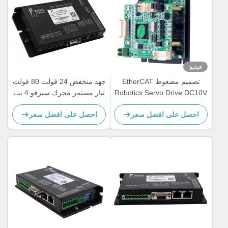
فيديو
تصميم مضغوط EtherCAT
جهد منخفض 24 فولت 80 فولت
Robotics Servo Drive DC10V
تيار مستمر محرك سيرفو 4 بت
إلى DC36V
لحزمة AGV
احصل على افضل سعر
احصل على افضل سعر