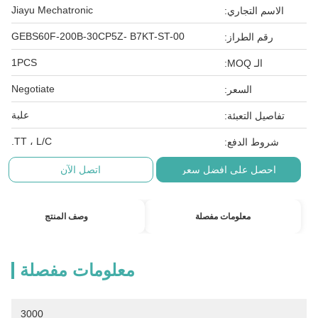
Jiayu Mechatronic
الاسم التجاري:
GEBS60F-200B-30CP5Z- B7KT-ST-00
رقم الطراز:
1PCS
الـ MOQ:
Negotiate
السعر:
علبة
تفاصيل التعبئة:
TT ، L/C.
شروط الدفع:
احصل على افضل سعر
اتصل الآن
معلومات مفصلة
وصف المنتج
معلومات مفصلة
3000 