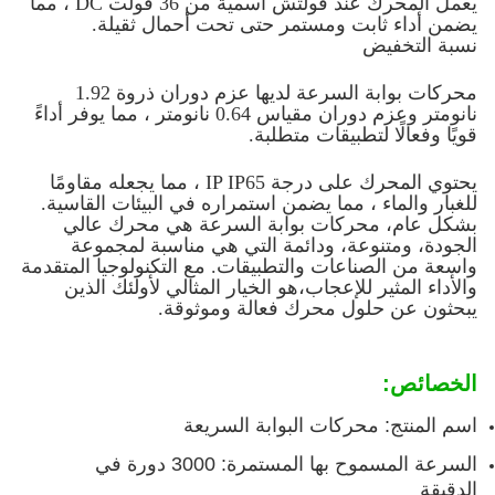
يعمل المحرك عند فولتش اسمية من 36 فولت DC ، مما
يضمن أداء ثابت ومستمر حتى تحت أحمال ثقيلة.
نسبة التخفيض
محركات بوابة السرعة لديها عزم دوران ذروة 1.92
نانومتر وعزم دوران مقياس 0.64 نانومتر ، مما يوفر أداءً
قويًا وفعالًا لتطبيقات متطلبة.
يحتوي المحرك على درجة IP IP65 ، مما يجعله مقاومًا
للغبار والماء ، مما يضمن استمراره في البيئات القاسية.
بشكل عام، محركات بوابة السرعة هي محرك عالي
الجودة، ومتنوعة، ودائمة التي هي مناسبة لمجموعة
واسعة من الصناعات والتطبيقات. مع التكنولوجيا المتقدمة
والأداء المثير للإعجاب،هو الخيار المثالي لأولئك الذين
يبحثون عن حلول محرك فعالة وموثوقة.
الخصائص:
اسم المنتج: محركات البوابة السريعة
السرعة المسموح بها المستمرة: 3000 دورة في
الدقيقة