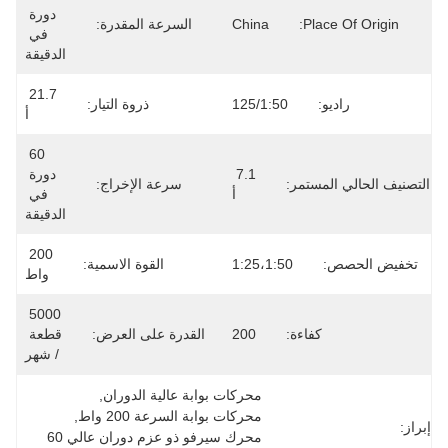
دورة 
Place Of Origin:
China
السرعة المقدرة:
في 
الدقيقة
21.7 
راديو:
125/1:50
ذروة التيار:
أ
60 
7.1 
دورة 
التصنيف الحالي المستمر:
سرعة الإخراج:
أ
في 
الدقيقة
200 
تخفيض الحصص:
1:25،1:50
القوة الاسمية:
واط
5000 
كفاءة:
200
القدرة على العرض:
قطعة 
/ شهر
محركات بوابة عالية الدوران
, 
محركات بوابة السرعة 200 واط
, 
إبراز:
محرك سيرفو ذو عزم دوران عالي 60 