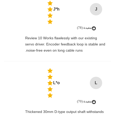
J*h
J
مفيدة (78)
Review 10 Works flawlessly with our existing
servo driver. Encoder feedback loop is stable and
noise-free even on long cable runs.
L*o
L
مفيدة (70)
Thickened 30mm D-type output shaft withstands