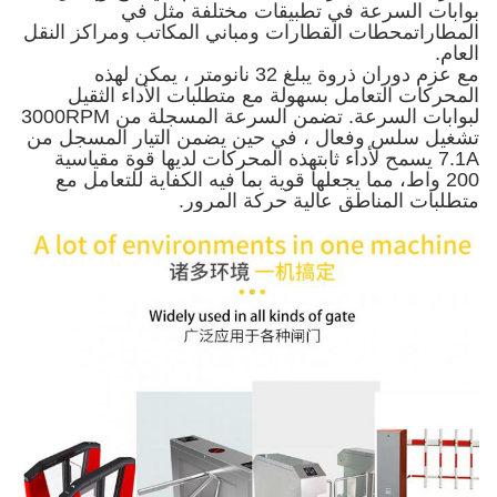
بوابات السرعة في تطبيقات مختلفة مثل في
المطاراتمحطات القطارات ومباني المكاتب ومراكز النقل
العام.
مع عزم دوران ذروة يبلغ 32 نانومتر ، يمكن لهذه
المحركات التعامل بسهولة مع متطلبات الأداء الثقيل
لبوابات السرعة. تضمن السرعة المسجلة من 3000RPM
تشغيل سلس وفعال ، في حين يضمن التيار المسجل من
7.1A يسمح لأداء ثابتهذه المحركات لديها قوة مقياسية
200 واط، مما يجعلها قوية بما فيه الكفاية للتعامل مع
متطلبات المناطق عالية حركة المرور.