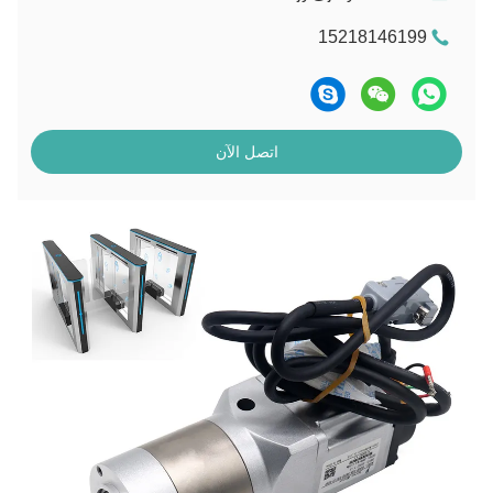
15218146199
اتصل الآن