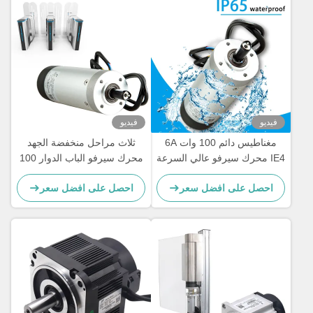
فيديو
فيديو
مغناطيس دائم 100 وات 6A
ثلاث مراحل منخفضة الجهد
IE4 محرك سيرفو عالي السرعة
محرك سيرفو الباب الدوار 100
23N.M عزم الدوران
واط 1.3 كجم
احصل على افضل سعر
احصل على افضل سعر