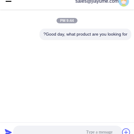
sales@jiayume.com
اتصال سريع
عنوان
9:44 PM
الطابق 501 ، طريق Qunhui رقم 25 ، المنطقة 72 ، مجتمع
Good day, what product are you looking for?
Xingdong ، شارع شين آن ، حي باو آن ، مدينة شنتشن ، مقاطعة
قوانغدونغ ، الصين.
هاتف
86-135-09695040
البريد الإلكتروني
Chillijy@jiayume.com
سياسة الخصوصية
|
خريطة الموقع
| الصين نوعية جيدة محرك سيرفو
DC المورد. حقوق النشر © 2021-2026 Shenzhen Jiayu Mechatronic
Co., Ltd. . كل الحقوق محفوظة.