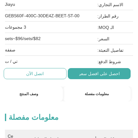
Jiayu
الاسم التجاري:
GEBS60F-400C-30DE4Z-BEET-ST-00
رقم الطراز:
3 مجموعات
الـ MOQ:
$82/sets~$96/sets
السعر:
صفقة
تفاصيل التعبئة:
تي / ت
شروط الدفع:
احصل على افضل سعر
اتصل الآن
معلومات مفصلة
وصف المنتج
معلومات مفصلة
Ce 