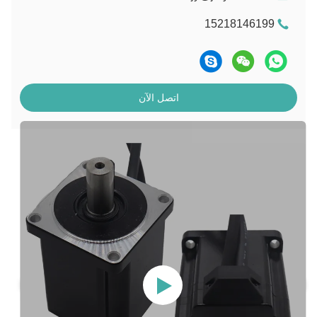
15218146199
اتصل الآن