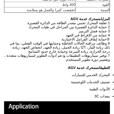
القوة
400 واط
السمة
انخفضت كثيرا والعمل هو بسلاسة
المزايا
من
محرك خدمة AGV
1 تغلفة المحرك تحمي مصدر الطاقة من الدائرة القصيرة
2 حماية الدائرة القصيرة بين المراحل في طيات المحرك
3 حماية فصل الترميز
4 حماية من الإفراط في الجهد
⑤
حماية إيقاف الفرامل الاختيارية
6 وظائف مراقبة الحالات الخاطئة وحمايتها في الوقت الفعلي، بما في
ذلك زيادة التيار، I2T زيادة الحمل، زيادة الجهد، انخفاض الجهد، زيادة
درجة الحرارة، زيادة السرعة وحماية خارج حدود التسامح
7 توفير سيناريوهات التطبيقات ودعم أدوات التطوير لسيناريوهات متعددة ،
وتقصير دورة تطوير المستخدم
التطبيقات
من
محرك خدمة AGV
المحرك الخدمي للسيارات
تصنيف الخدمات اللوجستية
الأدوات الطبية
معدات 3C