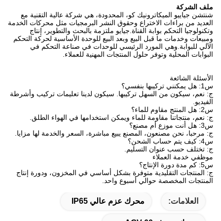
ملف الشركة
شنتشن جياييو الميكاترونيك كو، المحدودة، هي شركة عالية التقنية مع
العديد من براءات الاختراع وحقوق النشر البرمجيات مثل محركات الخدمة
وتكنولوجيا التحكم بوابة القناة.جيايو ملتزمة بالبحث والتطوير، إنتاج
ومبيعات وخدمات ما قبل البيع وبعد البيع للوحدة الأساسية لحركة التحكم
الآلي للبوابة.وهي المورد الرئيسي للوحدات في صناعة التحكم في
البوابات المحلية وتوفر حلول المنتجات المهنية للعملاء.
الأسئلة الشائعة
س1: هل يمكنني تركيبها بنفسي؟
ج: نعم، سيكون من السهل تركيبها. سيكون لدينا تعليمات تركيب وأشرطة
الفيديو.
س2: هل المنتج مقاوم للماء؟
ج: نعم، منتجاتنا مقاومة للماء ويمكن استخدامها في الهواء الطلق.
س3: هل أنت موزع أم مصنع؟
ج: مرحبا، نحن مصنعون، المصنع يبيع مباشرة، السعر والخدمة لها مزايا.
س4: كيف يتم حساب الشحن؟
ج: تختلف حسب عنوان التسليم.
موظفي خدمة العملاء
س5: كم مدة دورة الإنتاج؟
ج: المنتجات التقليدية متوفرة بشكل أساسي في المخزون، ودورة إنتاج
المنتجات المخصصة حوالي أسبوع واحد.
العلامات:
محرك عزم عالي IP65