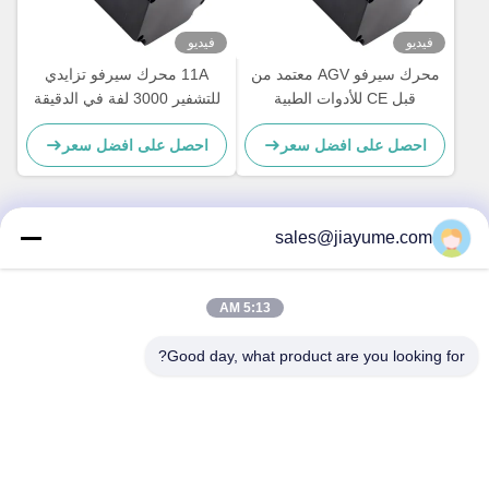
فيديو
فيديو
محرك سيرفو AGV معتمد من
11A محرك سيرفو تزايدي
قبل CE للأدوات الطبية
للتشفير 3000 لفة في الدقيقة
والمعدات 3C مع 48V
ODM 400 واط 2500 خطوط
احصل على افضل سعر
احصل على افضل سعر
3000rpm
sales@jiayume.com
اتصال سريع
5:13 AM
عنوان
الطابق 501 ، طريق Qunhui رقم 25 ، المنطقة 72 ، مجتمع
Good day, what product are you looking for?
Xingdong ، شارع شين آن ، حي باو آن ، مدينة شنتشن ، مقاطعة
قوانغدونغ ، الصين.
هاتف
86-135-09695040