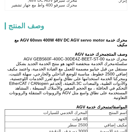
إبراز:
محرك سيرفو 48V DC AGV
, 
محرك سيرفو 400 واط مع جهاز تشفير
وصف المنتج
محرك خدمة AGV 60mm 400W 48V DC AGV servo motor مع
مكيف
وصف المنتج
محرك خدمة AGV
محرك خدمة AGV GEBS60F-400C-30DE4Z-BEET-ST-00
سلسلة
محرك الخدمة منخفضة الجهد هو منتج الخدمة الجديد بشكل
مستقل من قبل جياييو
مصممة للعمل مع القيادة الخدمية
، واعتمد مكيف
إضافي 2500 خطوط، مناسبة للوضع الداخلي والخارجي، سهلة التثبيت،
ومحركنا الخدمة استخدامها على نطاق واسع لفرز الخدمات اللوجستية،
والأدوات الطبية، والمعدات 3C،التعبئة، إلخ
دعم EtherCAT / CANopen
التحكم في الحافلة ، مع الحجم الصغير والأسلاك البسيطة ، المشاهد
المستخدمة على نطاق واسع مثل AGV والروبوتات المتنقلة والروبوتات
التعاونية.
المواصفات
من
محرك خدمة AGV
اسم المنتج
المحرك الخدمي للسيارات
الجهد
48 فولت
مكيف إضافي
2500 سطر
السرعة الاسمية
3000 دورة في الدقيقة