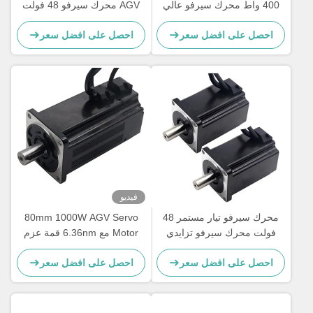
400 واط محرك سيرفو عالي
AGV محرك سيرفو 48 فولت
الطاقة 3000 دورة في الدقيقة
ملاحظات إضافية 11A 400 واط
احصل على افضل سعر
احصل على افضل سعر
محرك سيرفو
فيديو
محرك سيرفو تيار مستمر 48
80mm 1000W AGV Servo
فولت محرك سيرفو تزايدي
Motor مع 6.36nm قمة عزم
بتشفير تيار مستمر لروبوت
الدوران للأدوات الطبية وتصنيف
احصل على افضل سعر
احصل على افضل سعر
انتقاء الهاتف المحمول
الخدمات اللوجستية