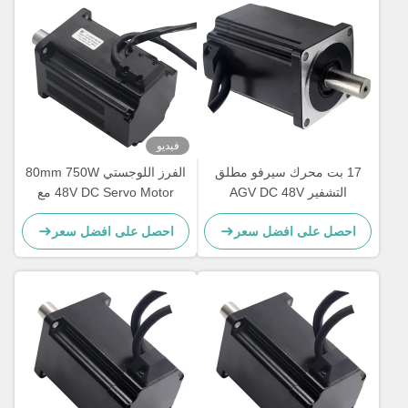
فيديو
17 بت محرك سيرفو مطلق
الفرز اللوجستي 80mm 750W
التشفير AGV DC 48V
48V DC Servo Motor مع
3000RPM
التشفير المطلق
احصل على افضل سعر
احصل على افضل سعر