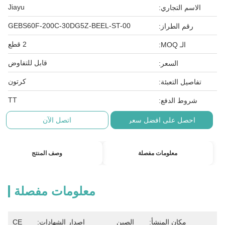
Jiayu
الاسم التجاري:
GEBS60F-200C-30DG5Z-BEEL-ST-00
رقم الطراز:
2 قطع
الـ MOQ:
قابل للتفاوض
السعر:
كرتون
تفاصيل التعبئة:
TT
شروط الدفع:
احصل على افضل سعر
اتصل الآن
معلومات مفصلة
وصف المنتج
معلومات مفصلة
مكان المنشأ:
الصين
إصدار الشهادات:
CE