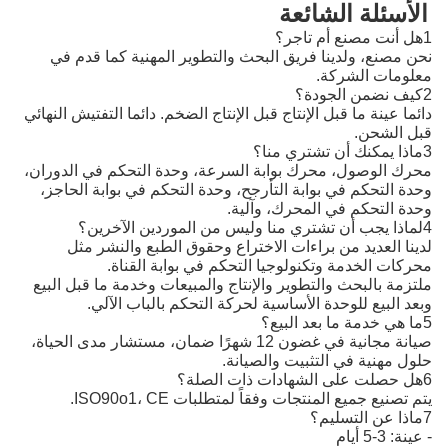
الأسئلة الشائعة
1هل أنت مصنع أم تاجر؟
نحن مصنع، ولدينا فريق البحث والتطوير المهنية كما قدم في
معلومات الشركة.
2كيف نضمن الجودة؟
دائما عينة ما قبل الإنتاج قبل الإنتاج الضخم. دائما التفتيش النهائي
قبل الشحن.
3ماذا يمكنك أن تشتري منا؟
محرك الوصول، محرك بوابة السرعة، وحدة التحكم في الدوران،
وحدة التحكم في بوابة التأرجح، وحدة التحكم في بوابة الحاجز،
وحدة التحكم في المحرك، وآلية.
4لماذا يجب أن تشتري منا وليس من الموردين الآخرين؟
لدينا العديد من براءات الاختراع وحقوق الطبع والنشر مثل
محركات الخدمة وتكنولوجيا التحكم في بوابة القناة.
ملتزمة بالبحث والتطوير والإنتاج والمبيعات وخدمة ما قبل البيع
وبعد البيع للوحدة الأساسية لحركة التحكم بالباب الآلي.
5ما هي خدمة ما بعد البيع؟
صيانة مجانية في غضون 12 شهرًا ضمان، مستشار مدى الحياة،
حلول مهنية في التثبيت والصيانة.
6هل حصلت على الشهادات ذات الصلة؟
يتم تصنيع جميع المنتجات وفقاً لمتطلبات ISO90o1، CE.
7ماذا عن التسليم؟
- عينة: 3-5 أيام