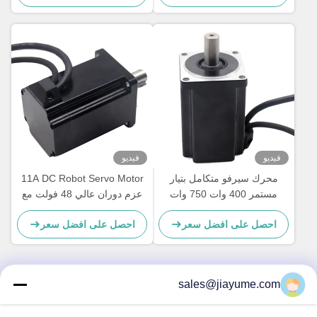
فيديو
فيديو
محرك سيرفو متكامل بتيار
11A DC Robot Servo Motor
مستمر 400 وات 750 وات
عزم دوران عالي 48 فولت مع
1000 وات مع جهاز تشفير 17
محرك سيرفو تزايدي
احصل على افضل سعر
احصل على افضل سعر
بت
sales@jiayume.com
اتصال سريع