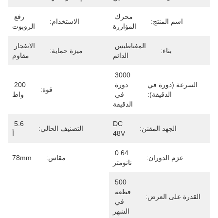
محرك 
رفع 
اسم المنتج:
الاستخدام:
المؤازرة
الروبوت
المغناطيس 
الانفجار 
بناء:
ميزة حماية:
الدائم
مقاوم
3000 
السرعة (دورة في
دورة 
200 
قوة:
الدقيقة):
في 
واط
الدقيقة
5.6 
DC 
الجهد المقنن:
التصنيف الحالي:
48V
أ
0.64 
عزم الدوران:
مقاس:
78mm
نانومتر
500 
قطعة 
القدرة على العرض:
في 
الشهر