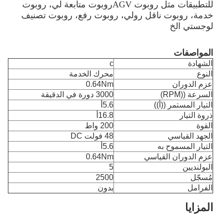
للتطبيقات مثل روبوت AGVروبوت متابعة لي، روبوت
خدمة، روبوت ناقل رولي، روبوت رفع، روبوت تصنيف
لوجستي الخ
المواصفات
الشهادة
c
النوع
محرك الخدمة
عزم الدوران
0.64Nm
السرعة ((RPM)
3000 دورة في الدقيقة
التيار المستمر ((أ))
5.6أ
ذروة التيار
16.8أ
القوة
200 واط
الجهد القياسي
48 فولت DC
التيار المسموح به
5.6أ
عزم الدوران القياسي
0.64Nm
البولنديين
5
مُسجّل
2500
الفرامل
بدون
المزايا