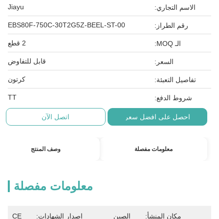
Jiayu
الاسم التجاري:
EBS80F-750C-30T2G5Z-BEEL-ST-00
رقم الطراز:
2 قطع
الـ MOQ:
قابل للتفاوض
السعر:
كرتون
تفاصيل التعبئة:
TT
شروط الدفع:
احصل على افضل سعر
اتصل الآن
معلومات مفصلة
وصف المنتج
معلومات مفصلة
مكان المنشأ:
الصين
إصدار الشهادات:
CE