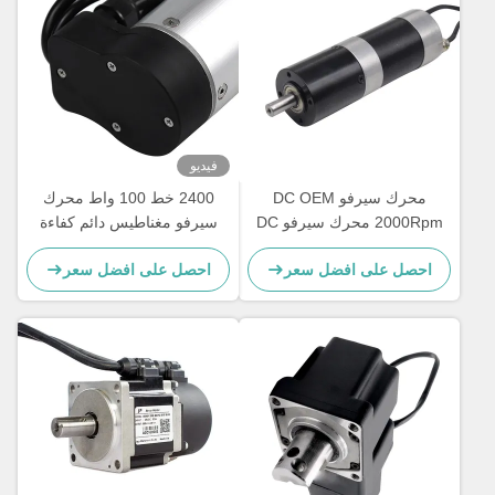
فيديو
محرك سيرفو DC OEM
2400 خط 100 واط محرك
2000Rpm محرك سيرفو DC
سيرفو مغناطيس دائم كفاءة
مع ترميز 0.5nm عزم دوران
IE4
احصل على افضل سعر
احصل على افضل سعر
GEBS57R-A3