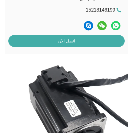
15218146199
اتصل الآن