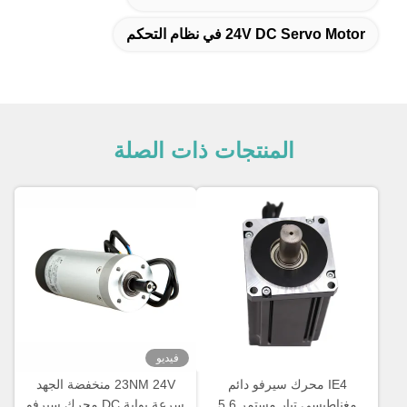
24V DC Servo Motor في نظام التحكم
المنتجات ذات الصلة
فيديو
IE4 محرك سيرفو دائم
23NM 24V منخفضة الجهد
مغناطيسي تيار مستمر 5.6
سرعة بوابة DC محرك سيرفو