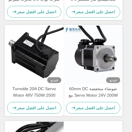
نانومتر 48 فولت محرك سيرفو
مع علبة التروس
احصل على افضل سعر
احصل على افضل سعر
فيديو
فيديو
ضوضاء منخفضة 60mm DC
Turnstile 20A DC Servo
Servo Motor 24V 200W مع
Motor 48V 750W 2500
1000 خط Encoder متزايد
خطوط بالتنقيط
احصل على افضل سعر
احصل على افضل سعر
لبوابة Turntile المنزلية