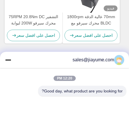
فيديو
70mm عالية الدقة 1800rpm
التشفير 75RPM 20.8Nm DC
BLDC محرك سيرفو مع
محرك سيرفو 200W لبوابة
صناديق التروس المتكاملة
حاجز التأرجح
احصل على افضل سعر
احصل على افضل سعر
للقومة العكسيّة العالية والحمل
الزائد للخدمة
sales@jiayume.com
اتصال سريع
12:20 PM
عنوان
الطابق 501 ، طريق Qunhui رقم 25 ، المنطقة 72 ، مجتمع
Good day, what product are you looking for?
Xingdong ، شارع شين آن ، حي باو آن ، مدينة شنتشن ، مقاطعة
قوانغدونغ ، الصين.
هاتف
86-135-09695040