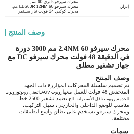
محرك سيرفو دائري 60 مم
, 
إبراز:
محرك سيرفو EBS60R 12NM 60 مم
, 
محرك كوكبي 24 فولت تيار مستمر
وصف المنتج
محرك سيرفو 2.4NM 60 مم 3000 دورة
في الدقيقة 48 فولت محرك سيرفو DC مع
جهاز تشفير مطلق
وصف المنتج
تم تصميم سلسلة المحركات المؤازرة ذات الجهد
المنخفض 48 فولت للعمل معها
,
و
روبوت AGV
اتبعني روبوت
روبوت
,
يعتمد تشفير 2500 خط،
للخدمة
روبوت ناقل الأسطوانة، الخ،
مناسب للوضع الداخلي والخارجي، سهل التركيب،
ومحرك سيرفو يستخدم على نطاق واسع لتطبيقات
مختلفة.
سمات