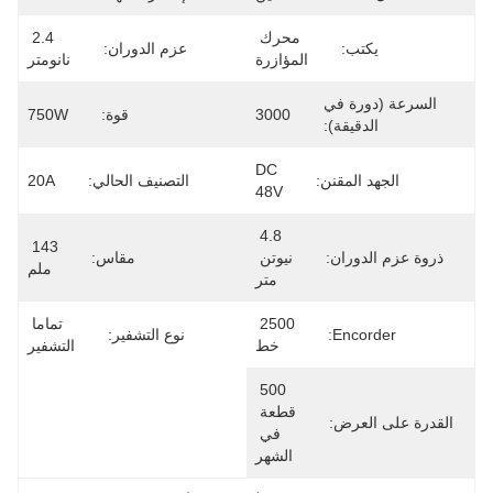
محرك 
2.4 
يكتب:
عزم الدوران:
المؤازرة
نانومتر
السرعة (دورة في
3000
قوة:
750W
الدقيقة):
DC 
الجهد المقنن:
التصنيف الحالي:
20A
48V
4.8 
143 
ذروة عزم الدوران:
نيوتن 
مقاس:
ملم
متر
2500 
تماما 
Encorder:
نوع التشفير:
خط
التشفير
500 
قطعة 
القدرة على العرض:
في 
الشهر