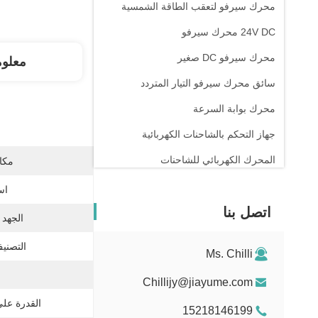
محرك سيرفو لتعقب الطاقة الشمسية
24V DC محرك سيرفو
محرك سيرفو DC صغير
معلو
سائق محرك سيرفو التيار المتردد
محرك بوابة السرعة
جهاز التحكم بالشاحنات الكهربائية
المحرك الكهربائي للشاحنات
مكان
جهاز تحكم بوابة الدوران
اس
اتصل بنا
الجهد 
التصنيف
Ms. Chilli
Chillijy@jiayume.com
القدرة عل
15218146199