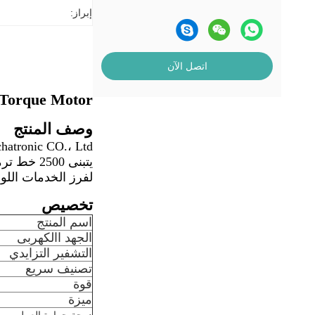
إبراز:
اتصل الآن
0rpm High Torque Motor
وصف المنتج
يتبنى 00
لفرز الخدمات اللوجستية ،
تخصيص
اسم المنتج
الجهد االكهربى
التشفير التزايدي
تصنيف سريع
قوة
ميزة