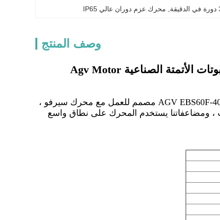
, 
محرك عزم دوران عالي IP65
وصف المنتج
Shenzhen Jiayu Mechatronic CO.، Ltd محرك سيرفو AGV EBS60F-400C-30DE4Z-BEET-ST-00 مصمم للعمل مع محرك سيرفو ،
ركيب ، ومضاعفاتنا يستخدم المحرك على نطاق واسع