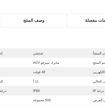
مات مفصلة
وصف المنتج
 المنشأ:
شنتشن
إص
م المنتج:
محرك سيرفو AGV
االكهربى:
48 فولت
 الحالي:
11 أ
الت
درجة IP:
IP65
درجة 
ى العرض:
500 مجموعة