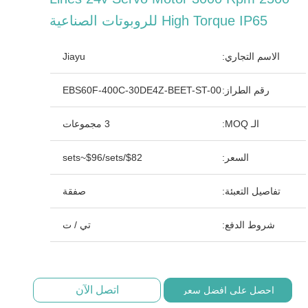
High Torque IP65 للروبوتات الصناعية
الاسم التجاري:
Jiayu
رقم الطراز:
EBS60F-400C-30DE4Z-BEET-ST-00
الـ MOQ:
3 مجموعات
السعر:
$82/sets~$96/sets
تفاصيل التعبئة:
صفقة
شروط الدفع:
تي / ت
اتصل الآن
احصل على افضل سعر