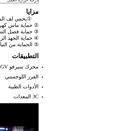
درجة حرارة العمل
مزايا
①
يحمي لف الم
② حماية ماس كهرب
③ حماية فصل التش
④ حماية الجهد الزا
⑤ الحماية من التيار
التطبيقات
محرك سيرفو AGV
الفرز اللوجستي
الأدوات الطبية
3C المعدات