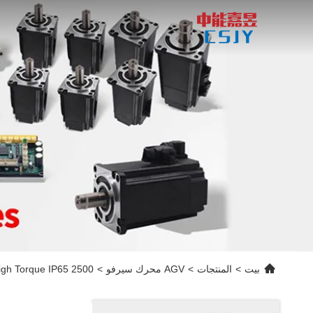
بيت
>
المنتجات
>
AGV محرك سيرفو
>
2500 Lines 24v Servo Motor 3000 Rpm High Torque IP65 للروبوتات الصناعية