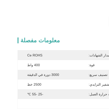
معلومات مفصلة
دار الشهادات:
Ce ROHS
قوة:
400 واط
تصنيف سريع:
3000 دورة في الدقيقة
شفير التزايدي:
2500 خط
حرارة العمل:
-25 -55 ℃