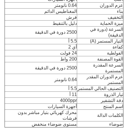
عزم الدوران
0.64 نانومتر
بناء
المغناطيس الدائم
التخفيف
فرش
ميزة الحماية
دليل بالتنقيط
السرعة (دورة في
2500 دورة في الدقيقة
الدقيقة)
التيار المستمر (A)
5.5 أ
كفاءة
أي 2
الفولطية
24 فولت
القوة المصنفة
200 واط
السرعة المقدرة
2500 دورة في الدقيقة
المستمرة
عزم الدوران المقدر
0.64 نانومتر
المستمر
التصنيف الحالي المستمر
5.5 أ
تيار الذروة
11 أ
دقة التشفير
4000ppr
اسم المنتج
أجهزة السيارات
محرك كهربائي بتيار مباشر بدون
الكلمات الدالة
فرشات
ضوضاء
مستوى ضوضاء منخفض