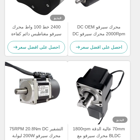
فيديو
محرك سيرفو DC OEM
2400 خط 100 واط محرك
2000Rpm محرك سيرفو DC
سيرفو مغناطيس دائم كفاءة
مع ترميز 0.5nm عزم دوران
IE4
احصل على افضل سعر
احصل على افضل سعر
GEBS57R-A3
فيديو
70mm عالية الدقة 1800rpm
التشفير 75RPM 20.8Nm DC
BLDC محرك سيرفو مع
محرك سيرفو 200W لبوابة