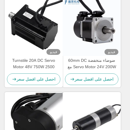
فيديو
فيديو
ضوضاء منخفضة 60mm DC
Turnstile 20A DC Servo
Servo Motor 24V 200W مع
Motor 48V 750W 2500
1000 خط Encoder متزايد
خطوط بالتنقيط
احصل على افضل سعر
احصل على افضل سعر
لبوابة Turntile المنزلية