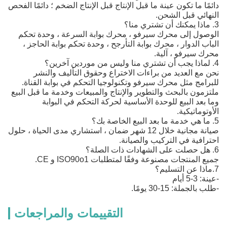
دائمًا ما تكون عينة ما قبل الإنتاج قبل الإنتاج الضخم ؛ دائمًا الفحص
النهائي قبل الشحن.
3. ماذا يمكنك أن تشتري منا؟
الوصول إلى محرك سيرفو ، محرك بوابة السرعة ، وحدة تحكم
الباب الدوار ، محرك بوابة التأرجح ، وحدة تحكم بوابة الحاجز ،
محرك سيرفو ، آلية.
4. لماذا يجب أن تشتري منا وليس من موردين آخرين؟
نحن مع العديد من براءات الاختراع وحقوق التأليف والنشر
للبرامج مثل محرك سيرفو وتكنولوجيا التحكم في بوابة القناة.
ملتزمون بالبحث والتطوير والإنتاج والمبيعات وخدمة ما قبل البيع
وما بعد البيع للوحدة الأساسية لحركة التحكم في البوابة
الأوتوماتيكية.
5. ما هي خدمة ما بعد البيع الخاصة بك؟
صيانة مجانية خلال 12 شهر ضمان ، استشاري مدى الحياة ، حلول
احترافية في التركيب والصيانة.
6. هل حصلت على الشهادات ذات الصلة؟
جميع المنتجات مصنوعة وفقًا لمتطلبات ISO90o1 و CE.
7.ماذا عن التسليم؟
-عينة: 3-5 أيام
-طلب بالجملة: 15-30 يومًا.
التقييمات والمراجعات