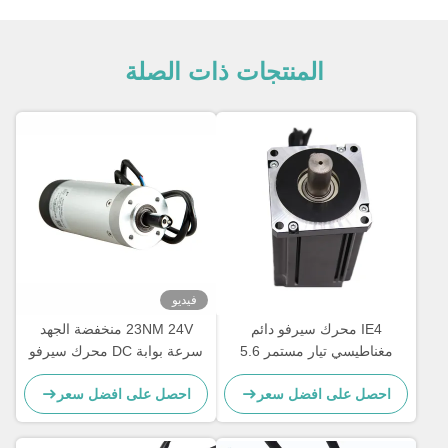
المنتجات ذات الصلة
فيديو
IE4 محرك سيرفو دائم
23NM 24V منخفضة الجهد
مغناطيسي تيار مستمر 5.6
سرعة بوابة DC محرك سيرفو
نانومتر 48 فولت محرك سيرفو
مع علبة التروس
احصل على افضل سعر
احصل على افضل سعر