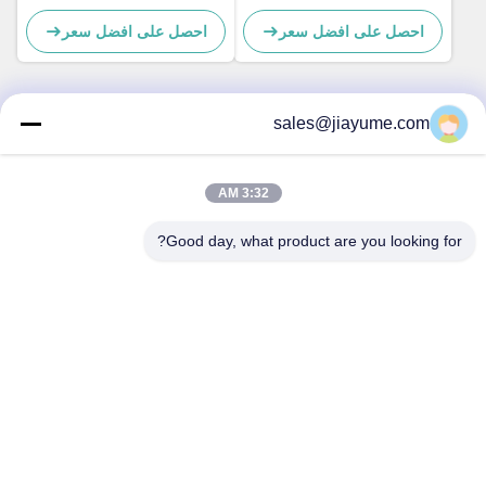
صناديق التروس المتكاملة
حاجز التأرجح
احصل على افضل سعر
احصل على افضل سعر
للقومة العكسيّة العالية والحمل
الزائد للخدمة
sales@jiayume.com
اتصال سريع
3:32 AM
عنوان
الطابق 501 ، طريق Qunhui رقم 25 ، المنطقة 72 ، مجتمع
Good day, what product are you looking for?
Xingdong ، شارع شين آن ، حي باو آن ، مدينة شنتشن ، مقاطعة
قوانغدونغ ، الصين.
هاتف
86-135-09695040
البريد الإلكتروني
Chillijy@jiayume.com