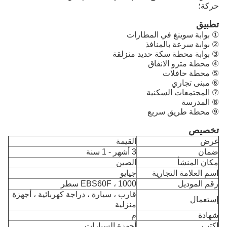
حركة؛
تطبيق
① بوابة سوينغ في المطارات
② بوابة سرعة بالمنافذ
③ بوابة محطة سكة حديد منزلقة
④ محطة مترو الانفاق
⑤ محطة حافلات
⑥ مبنى تجاري
⑦ المجتمعات السكنية
⑧ المدرسة
⑨ محطة طريق سريع
تخصيص
غرض
القيمة
ضمان
3 أشهر - 1 سنة
مكان المنشأ
الصين
اسم العلامة التجارية
جيايو
رقم الموديل
EBS60F ، 1000 سطر
قارب ، سيارة ، دراجة كهربائية ، أجهزة
إستعمال
منزلية
شهادة
م
اكتب
أجهزة السيارات