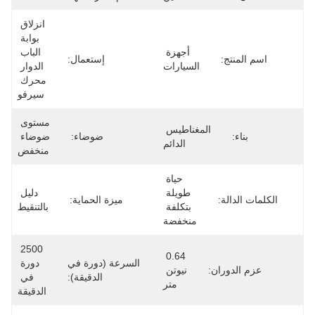
انزلاق 
بوابة 
أجهزة 
الباب 
اسم المنتج:
إستعمال:
السيارات
الدوار 
محرك 
سيرفو
مستوى 
المغناطيس 
بناء:
ضوضاء:
ضوضاء 
الدائم
منخفض
حياة 
طويلة 
دليل 
الكلمات الدالة:
ميزة الحماية:
بتكلفة 
بالتنقيط
منخفضة
2500 
0.64 
السرعة (دورة في
دورة 
عزم الدوران:
نيوتن 
الدقيقة):
في 
متر
الدقيقة